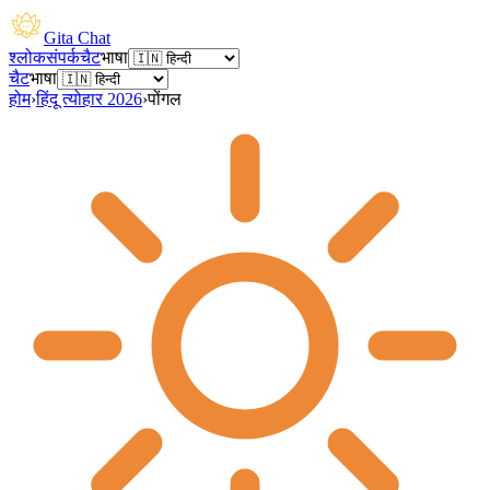
Gita Chat
श्लोक
संपर्क
चैट
भाषा
चैट
भाषा
होम
›
हिंदू त्योहार 2026
›
पोंगल