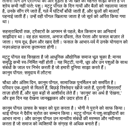
तीसरा दिन उन प्राणियों की ओर मुड़ता है जो खेत की मेहनत साझा करते हैं पर
श्रेय कभी नहीं पाते: पशु। मट्टु पोंगल के दिन गायों और बैलों को नहलाया जाता
है, उनके सींग रंगे जाते हैं, गले में घंटियाँ बाँधी जाती हैं, और फूलों की मालाएँ
पहनाई जाती हैं। उन्हें वही पोंगल खिलाया जाता है जो सूर्य को अर्पित किया गया
था।
सहस्राब्दियों तक, ट्रैक्टरों के आगमन से पहले, बैल किसान का अनिवार्य
साझीदार था। वह हल चलाता, अनाज दाँवता, तेल पेरता और फसल बाज़ार ले
जाता। गाय दूध, ईंधन और खाद देती। फसल के आभार-पर्व में उनके योगदान को
नज़रअंदाज़ करना कृतघ्नता होगी।
मट्टु पोंगल वह सिखाता है जो आधुनिक औद्योगिक समाज भूल चुका है: मानव
समृद्धि कभी स्व-निर्मित नहीं होती। यह मिट्टी, पानी, धूप और उन पशुओं के साथ
संबंधों के जाल पर निर्भर करती है जो हमारी दुनिया साझा करते हैं।
कानुम पोंगल: समुदाय में लौटना
चौथा और अंतिम दिन, कानुम पोंगल, सामाजिक पुनर्मिलन को समर्पित है।
परिवार एक-दूसरे से मिलते हैं, बिछड़े रिश्तेदार खोजे जाते हैं, पुरानी मित्रताएँ
ताज़ा होती हैं, और युवा बड़ों से आशीर्वाद लेते हैं। 'कानुम' का अर्थ है 'देखना,'
और इस दिन यह देखना जानबूझकर और उदार होता है।
कानुम पोंगल उत्सव के चक्र को पूरा करता है। भोगी ने पुराने को साफ किया।
थाई पोंगल ने दैवीय स्रोत का सम्मान किया। मट्टु पोंगल ने पशु-साझीदारों का
आभार माना। और कानुम पोंगल उन मानवीय संबंधों की मरम्मत और नवीनता
करता है जो समाज को व्यक्तियों के संग्रह से अधिक बनाते हैं।