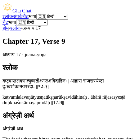
Gita Chat
श्लोक
संपर्क
चैट
भाषा
चैट
भाषा
होम
›
श्लोक
›
अध्याय
17
Chapter 17, Verse 9
अध्याय
17
·
jnana-yoga
श्लोक
कट्वम्ललवणात्युष्णतीक्ष्णरूक्षविदाहिनः | आहारा राजसस्येष्टा
दुःखशोकामयप्रदाः ||१७-९||
kaṭvamlalavaṇātyuṣṇatīkṣṇarūkṣavidāhinaḥ . āhārā rājasasyeṣṭā
duḥkhaśokāmayapradāḥ ||17-9||
अंग्रेज़ी अर्थ
अंग्रेज़ी अर्थ