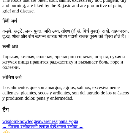
The foods that are bitter, sour, saline, excessively hot, pungent, dry
and burning, are liked by the Rajasic and are productive of pain,
grief and disease.
हिंदी अर्थ
कड़वे, खट्टे, लवणयुक्त, अति उष्ण, तीक्ष्ण (तीखे, मिर्च युक्त), रूखे. दाहकारक,
दु:ख, शोक और रोग उत्पन्न कारक भोज्य पदार्थ राजस पुरुष को प्रिय होते हैं।।
रूसी अर्थ
Горькая, кислая, соленая, чрезмерно горячая, острая, сухая и
жгучая пища нравится раджастику и вызывает боль, горе и
болезни.
स्पेनिश अर्थ
Los alimentos que son amargos, agrios, salinos, excesivamente
calientes, picantes, secos y ardientes, son del agrado de los rajásicos
y producen dolor, pena y enfermedad.
टैग
wisdom
knowledge
awareness
jnana-yoga
←
पिछला श्लोक
सभी श्लोक देखें
अगला श्लोक
→