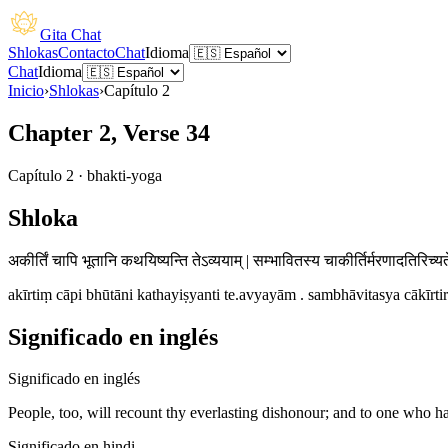
Gita Chat
Shlokas
Contacto
Chat
Idioma
Chat
Idioma
Inicio
›
Shlokas
›
Capítulo
2
Chapter 2, Verse 34
Capítulo
2
·
bhakti-yoga
Shloka
अकीर्तिं चापि भूतानि कथयिष्यन्ति तेऽव्ययाम् | सम्भावितस्य चाकीर्तिर्मरणादतिरिच्यत
akīrtiṃ cāpi bhūtāni kathayiṣyanti te.avyayām . sambhāvitasya cākīrtir
Significado en inglés
Significado en inglés
People, too, will recount thy everlasting dishonour; and to one who h
Significado en hindi