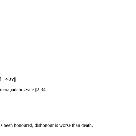
े ||२-३४||
maraṇādatiricyate ||2-34||
as been honoured, dishonour is worse than death.