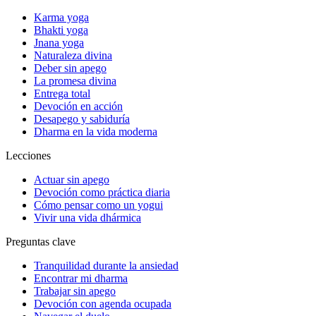
Karma yoga
Bhakti yoga
Jnana yoga
Naturaleza divina
Deber sin apego
La promesa divina
Entrega total
Devoción en acción
Desapego y sabiduría
Dharma en la vida moderna
Lecciones
Actuar sin apego
Devoción como práctica diaria
Cómo pensar como un yogui
Vivir una vida dhármica
Preguntas clave
Tranquilidad durante la ansiedad
Encontrar mi dharma
Trabajar sin apego
Devoción con agenda ocupada