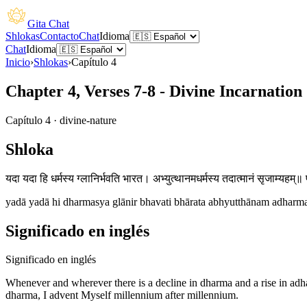
Gita Chat
Shlokas
Contacto
Chat
Idioma
Chat
Idioma
Inicio
›
Shlokas
›
Capítulo
4
Chapter 4, Verses 7-8 - Divine Incarnation
Capítulo
4
·
divine-nature
Shloka
यदा यदा हि धर्मस्य ग्लानिर्भवति भारत। अभ्युत्थानमधर्मस्य तदात्मानं सृजाम्यहम्॥ 
yadā yadā hi dharmasya glānir bhavati bhārata abhyutthānam adhar
Significado en inglés
Significado en inglés
Whenever and wherever there is a decline in dharma and a rise in adharm
dharma, I advent Myself millennium after millennium.