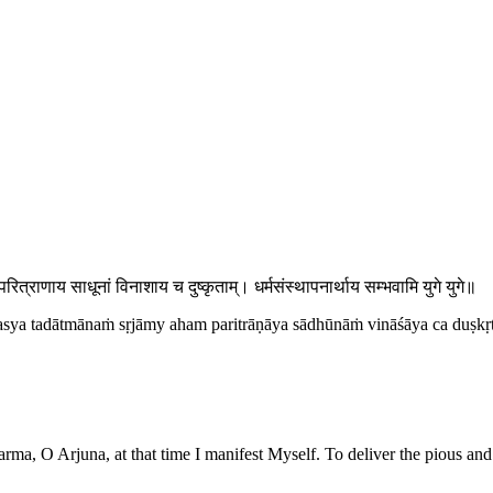
परित्राणाय साधूनां विनाशाय च दुष्कृताम्। धर्मसंस्थापनार्थाय सम्भवामि युगे युगे॥
masya tadātmānaṁ sṛjāmy aham paritrāṇāya sādhūnāṁ vināśāya ca duṣ
a, O Arjuna, at that time I manifest Myself. To deliver the pious and to