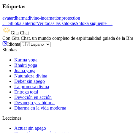
Etiquetas
avatar
dharma
divine-incarnation
protection
←
Shloka anterior
Ver todas las shlokas
Shloka siguiente
→
Gita Chat
Con Gita Chat, un mundo completo de espiritualidad guiada de la Bha
Idioma
Shlokas
Karma yoga
Bhakti yoga
Jnana yoga
Naturaleza divina
Deber sin apego
La promesa divina
Entrega total
Devoción en acción
Desapego y sabiduría
Dharma en la vida moderna
Lecciones
Actuar sin apego