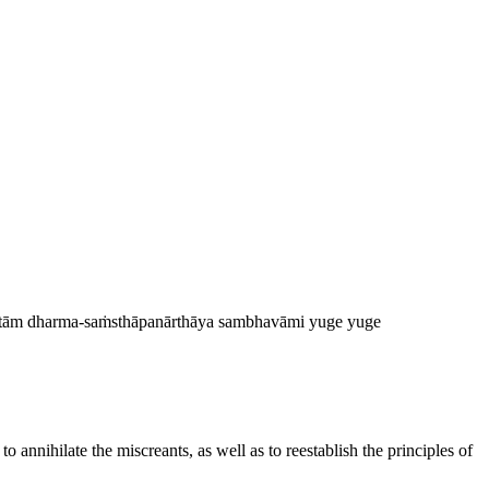
kṛtām dharma-saṁsthāpanārthāya sambhavāmi yuge yuge
 annihilate the miscreants, as well as to reestablish the principles of