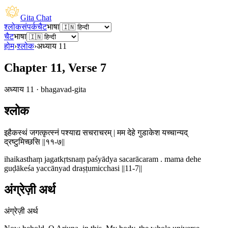
Gita Chat
श्लोक
संपर्क
चैट
भाषा
चैट
भाषा
होम
›
श्लोक
›
अध्याय
11
Chapter 11, Verse 7
अध्याय
11
·
bhagavad-gita
श्लोक
इहैकस्थं जगत्कृत्स्नं पश्याद्य सचराचरम् | मम देहे गुडाकेश यच्चान्यद्
द्रष्टुमिच्छसि ||११-७||
ihaikasthaṃ jagatkṛtsnaṃ paśyādya sacarācaram . mama dehe
guḍākeśa yaccānyad draṣṭumicchasi ||11-7||
अंग्रेज़ी अर्थ
अंग्रेज़ी अर्थ