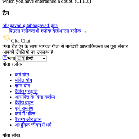
which you,have entertained a doubt. (Cf.II.6)
टैग
bhagavad-gita
bhagavad-gita
←
पिछला श्लोक
सभी श्लोक देखें
अगला श्लोक
→
Gita Chat
गिता चैट ऐप के साथ भागवत गीता से मार्गदर्शी आध्यात्मिकता का पूरा संसार
आपकी उँगलियों पर उपलब्ध है।
भाषा
गीता श्लोक
कर्म योग
भक्ति योग
ज्ञान योग
दैवीय प्रकृति
आसक्ति के बिना कर्तव्य
दैवीय वचन
पूर्ण समर्पण
कर्म में भक्ति
वैराग्य और ज्ञान
आधुनिक जीवन में धर्म
गीता सीख