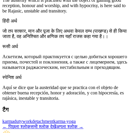
The austerity which is practised with the object of gaining good
reception, honour and worship, and with hypocrisy, is here said to
be Rajasic, unstable and transitory.
हिंदी अर्थ
जो तप सत्कार, मान और पूजा के लिए अथवा केवल दम्भ (पाखण्ड) से ही किया
जाता है, वह अनिश्चित और क्षणिक तप यहाँ राजस कहा गया है।।
रूसी अर्थ
Аскетизм, который практикуется с целью добиться хорошего
приема, почестей и поклонения, а также с лицемерием, здесь
называется раджасическим, нестабильным и преходящим.
स्पेनिश अर्थ
Aquí se dice que la austeridad que se practica con el objeto de
obtener buena recepción, honor y adoración, y con hipocresía, es
rajásica, inestable y transitoria.
टैग
karma
duty
work
detachment
karma-yoga
←
पिछला श्लोक
सभी श्लोक देखें
अगला श्लोक
→