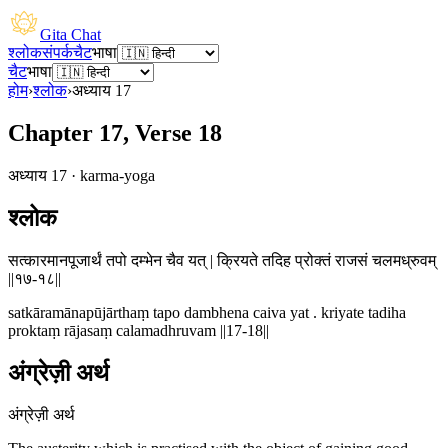
Gita Chat
श्लोक
संपर्क
चैट
भाषा
चैट
भाषा
होम
›
श्लोक
›
अध्याय
17
Chapter 17, Verse 18
अध्याय
17
·
karma-yoga
श्लोक
सत्कारमानपूजार्थं तपो दम्भेन चैव यत् | क्रियते तदिह प्रोक्तं राजसं चलमध्रुवम्
||१७-१८||
satkāramānapūjārthaṃ tapo dambhena caiva yat . kriyate tadiha
proktaṃ rājasaṃ calamadhruvam ||17-18||
अंग्रेज़ी अर्थ
अंग्रेज़ी अर्थ