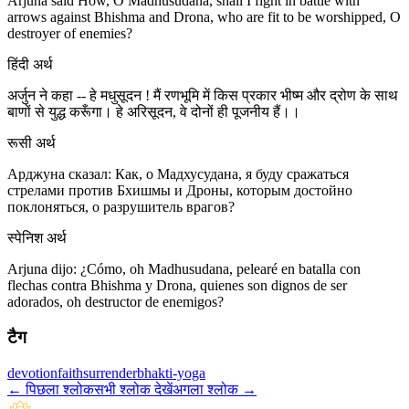
Arjuna said How, O Madhusudana, shall I fight in battle with
arrows against Bhishma and Drona, who are fit to be worshipped, O
destroyer of enemies?
हिंदी अर्थ
अर्जुन ने कहा -- हे मधुसूदन ! मैं रणभूमि में किस प्रकार भीष्म और द्रोण के साथ
बाणों से युद्ध करूँगा। हे अरिसूदन, वे दोनों ही पूजनीय हैं।।
रूसी अर्थ
Арджуна сказал: Как, о Мадхусудана, я буду сражаться
стрелами против Бхишмы и Дроны, которым достойно
поклоняться, о разрушитель врагов?
स्पेनिश अर्थ
Arjuna dijo: ¿Cómo, oh Madhusudana, pelearé en batalla con
flechas contra Bhishma y Drona, quienes son dignos de ser
adorados, oh destructor de enemigos?
टैग
devotion
faith
surrender
bhakti-yoga
←
पिछला श्लोक
सभी श्लोक देखें
अगला श्लोक
→