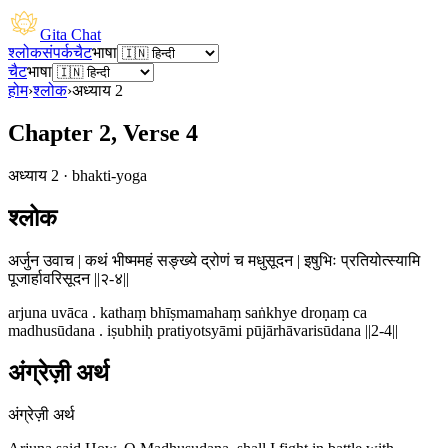
Gita Chat
श्लोक
संपर्क
चैट
भाषा
चैट
भाषा
होम
›
श्लोक
›
अध्याय
2
Chapter 2, Verse 4
अध्याय
2
·
bhakti-yoga
श्लोक
अर्जुन उवाच | कथं भीष्ममहं सङ्ख्ये द्रोणं च मधुसूदन | इषुभिः प्रतियोत्स्यामि
पूजार्हावरिसूदन ||२-४||
arjuna uvāca . kathaṃ bhīṣmamahaṃ saṅkhye droṇaṃ ca
madhusūdana . iṣubhiḥ pratiyotsyāmi pūjārhāvarisūdana ||2-4||
अंग्रेज़ी अर्थ
अंग्रेज़ी अर्थ