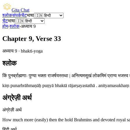
Gita Chat
श्लोक
संपर्क
चैट
भाषा
चैट
भाषा
होम
›
श्लोक
›
अध्याय
9
Chapter 9, Verse 33
अध्याय
9
·
bhakti-yoga
श्लोक
किं पुनर्ब्राह्मणाः पुण्या भक्ता राजर्षयस्तथा | अनित्यमसुखं लोकमिमं प्राप्य भजस्व 
kiṃ punarbrāhmaṇāḥ puṇyā bhaktā rājarṣayastathā . anityamasukhaṃ
अंग्रेज़ी अर्थ
अंग्रेज़ी अर्थ
How much more (easily) then the hold Brahmins and devoted royal sai
हिंदी अर्थ