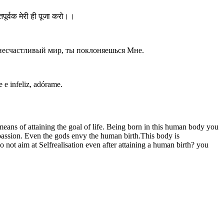
िपूर्वक मेरी ही पूजा करो।।
 несчастливый мир, ты поклоняешься Мне.
 e infeliz, adórame.
means of attaining the goal of life. Being born in this human body you
spassion. Even the gods envy the human birth.This body is
do not aim at Selfrealisation even after attaining a human birth? you