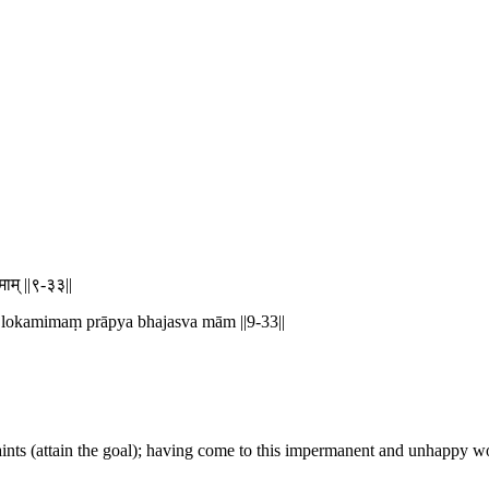
माम् ||९-३३||
 lokamimaṃ prāpya bhajasva mām ||9-33||
nts (attain the goal); having come to this impermanent and unhappy w