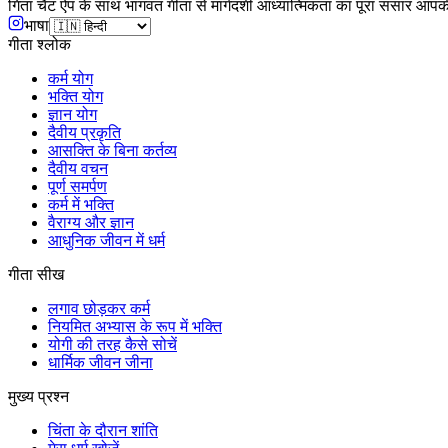
गिता चैट ऐप के साथ भागवत गीता से मार्गदर्शी आध्यात्मिकता का पूरा संसार आपक
भाषा
गीता श्लोक
कर्म योग
भक्ति योग
ज्ञान योग
दैवीय प्रकृति
आसक्ति के बिना कर्तव्य
दैवीय वचन
पूर्ण समर्पण
कर्म में भक्ति
वैराग्य और ज्ञान
आधुनिक जीवन में धर्म
गीता सीख
लगाव छोड़कर कर्म
नियमित अभ्यास के रूप में भक्ति
योगी की तरह कैसे सोचें
धार्मिक जीवन जीना
मुख्य प्रश्न
चिंता के दौरान शांति