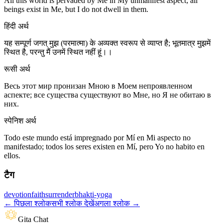
All this world is pervaded by Me in My unmanifest aspect; all
beings exist in Me, but I do not dwell in them.
हिंदी अर्थ
यह सम्पूर्ण जगत् मुझ (परमात्मा) के अव्यक्त स्वरूप से व्याप्त है; भूतमात्र मुझमें
स्थित है, परन्तु मैं उनमें स्थित नहीं हूं।।
रूसी अर्थ
Весь этот мир пронизан Мною в Моем непроявленном
аспекте; все существа существуют во Мне, но Я не обитаю в
них.
स्पेनिश अर्थ
Todo este mundo está impregnado por Mí en Mi aspecto no
manifestado; todos los seres existen en Mí, pero Yo no habito en
ellos.
टैग
devotion
faith
surrender
bhakti-yoga
←
पिछला श्लोक
सभी श्लोक देखें
अगला श्लोक
→
Gita Chat