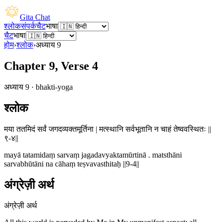
Gita Chat
श्लोक
संपर्क
चैट
भाषा
चैट
भाषा
होम
›
श्लोक
›
अध्याय
9
Chapter 9, Verse 4
अध्याय
9
·
bhakti-yoga
श्लोक
मया ततमिदं सर्वं जगदव्यक्तमूर्तिना | मत्स्थानि सर्वभूतानि न चाहं तेष्ववस्थितः ||
९-४||
mayā tatamidaṃ sarvaṃ jagadavyaktamūrtinā . matsthāni
sarvabhūtāni na cāhaṃ teṣvavasthitaḥ ||9-4||
अंग्रेज़ी अर्थ
अंग्रेज़ी अर्थ