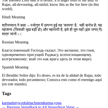
The Blessed Lord said It is desire, it is anger both of the ality of
Rajas, all-devouring, all-sinful; know this as the foe here (in this
world).
Hindi Meaning
श्रीभगवान् ने कहा -- रजोगुण में उत्पन्न हुई यह 'कामना' है, यही क्रोध है; यह
महाशना (जिसकी भूख बड़ी हो) और महापापी है, इसे ही तुम यहाँ (इस जगत् में)
शत्रु जानो।।
Russian Meaning
Благословенный Господь сказал: Это желание, это гнев,
одновременно присущий Раджасу, всепоглощающему,
всегреховному; знай это как врага здесь (в этом мире).
Spanish Meaning
El Bendito Señor dijo: Es deseo, es ira de la alidad de Rajas, todo
devorador, todo pecaminoso; Conozca esto como el enemigo aquí
(en este mundo).
Tags
karma
duty
work
detachment
karma-yoga
←
Previous Verse
Back to All Verses
Next Verse
→