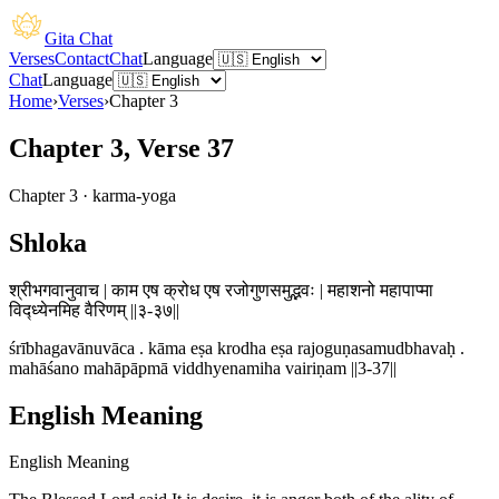
Gita Chat
Verses
Contact
Chat
Language
Chat
Language
Home
›
Verses
›
Chapter
3
Chapter 3, Verse 37
Chapter
3
·
karma-yoga
Shloka
श्रीभगवानुवाच | काम एष क्रोध एष रजोगुणसमुद्भवः | महाशनो महापाप्मा
विद्ध्येनमिह वैरिणम् ||३-३७||
śrībhagavānuvāca . kāma eṣa krodha eṣa rajoguṇasamudbhavaḥ .
mahāśano mahāpāpmā viddhyenamiha vairiṇam ||3-37||
English Meaning
English Meaning