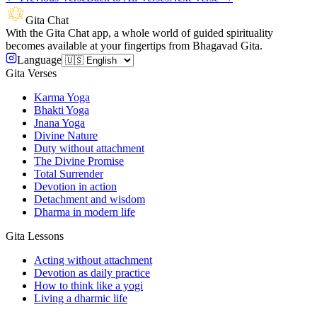
Gita Chat
With the Gita Chat app, a whole world of guided spirituality
becomes available at your fingertips from Bhagavad Gita.
Language
Gita Verses
Karma Yoga
Bhakti Yoga
Jnana Yoga
Divine Nature
Duty without attachment
The Divine Promise
Total Surrender
Devotion in action
Detachment and wisdom
Dharma in modern life
Gita Lessons
Acting without attachment
Devotion as daily practice
How to think like a yogi
Living a dharmic life