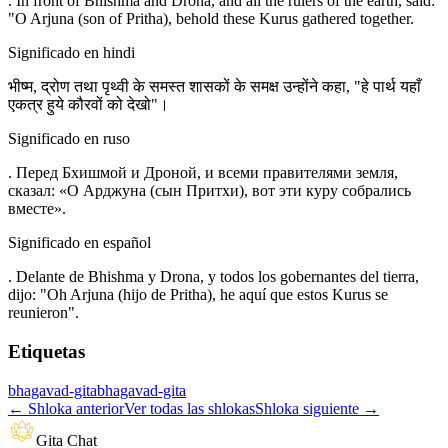
. In front of Bhishma and Drona, and all the rulers of the earth, said:
"O Arjuna (son of Pritha), behold these Kurus gathered together.
Significado en hindi
भीष्म, द्रोण तथा पृथ्वी के समस्त शासकों के समक्ष उन्होंने कहा, "हे पार्थ यहाँ
एकत्र हुये कौरवों को देखो"।
Significado en ruso
. Перед Бхишмой и Дроной, и всеми правителями земля,
сказал: «О Арджуна (сын Притхи), вот эти куру собрались
вместе».
Significado en español
. Delante de Bhishma y Drona, y todos los gobernantes del tierra,
dijo: "Oh Arjuna (hijo de Pritha), he aquí que estos Kurus se
reunieron".
Etiquetas
bhagavad-gita
bhagavad-gita
←
Shloka anterior
Ver todas las shlokas
Shloka siguiente
→
Gita Chat