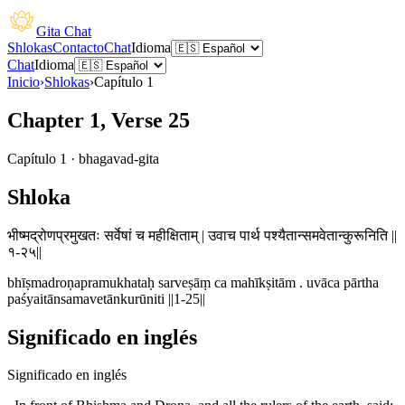
Gita Chat
Shlokas
Contacto
Chat
Idioma
Chat
Idioma
Inicio
›
Shlokas
›
Capítulo
1
Chapter 1, Verse 25
Capítulo
1
·
bhagavad-gita
Shloka
भीष्मद्रोणप्रमुखतः सर्वेषां च महीक्षिताम् | उवाच पार्थ पश्यैतान्समवेतान्कुरूनिति ||
१-२५||
bhīṣmadroṇapramukhataḥ sarveṣāṃ ca mahīkṣitām . uvāca pārtha
paśyaitānsamavetānkurūniti ||1-25||
Significado en inglés
Significado en inglés