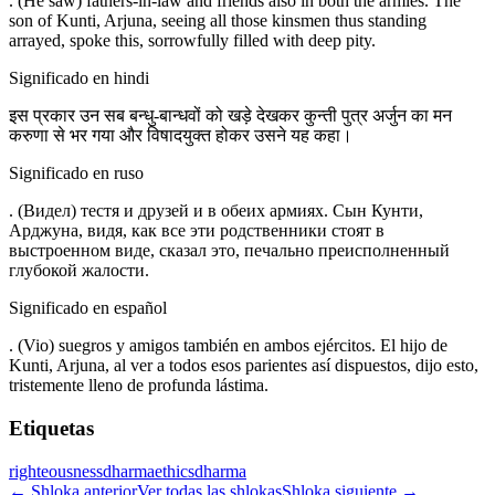
. (He saw) fathers-in-law and friends also in both the armies. The
son of Kunti, Arjuna, seeing all those kinsmen thus standing
arrayed, spoke this, sorrowfully filled with deep pity.
Significado en hindi
इस प्रकार उन सब बन्धु-बान्धवों को खड़े देखकर कुन्ती पुत्र अर्जुन का मन
करुणा से भर गया और विषादयुक्त होकर उसने यह कहा।
Significado en ruso
. (Видел) тестя и друзей и в обеих армиях. Сын Кунти,
Арджуна, видя, как все эти родственники стоят в
выстроенном виде, сказал это, печально преисполненный
глубокой жалости.
Significado en español
. (Vio) suegros y amigos también en ambos ejércitos. El hijo de
Kunti, Arjuna, al ver a todos esos parientes así dispuestos, dijo esto,
tristemente lleno de profunda lástima.
Etiquetas
righteousness
dharma
ethics
dharma
←
Shloka anterior
Ver todas las shlokas
Shloka siguiente
→