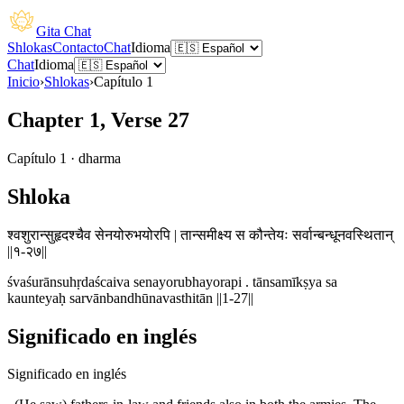
Gita Chat
Shlokas
Contacto
Chat
Idioma
Chat
Idioma
Inicio
›
Shlokas
›
Capítulo
1
Chapter 1, Verse 27
Capítulo
1
·
dharma
Shloka
श्वशुरान्सुहृदश्चैव सेनयोरुभयोरपि | तान्समीक्ष्य स कौन्तेयः सर्वान्बन्धूनवस्थितान्
||१-२७||
śvaśurānsuhṛdaścaiva senayorubhayorapi . tānsamīkṣya sa
kaunteyaḥ sarvānbandhūnavasthitān ||1-27||
Significado en inglés
Significado en inglés