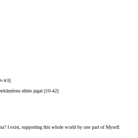
१०-४२||
kāṃśena sthito jagat ||10-42||
una? I exist, supporting this whole world by one part of Myself.