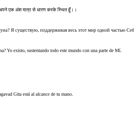
 को अपने एक अंश मात्र से धारण करके स्थित हूँ।।
жуна? Я существую, поддерживая весь этот мир одной частью Себ
juna? Yo existo, sustentando todo este mundo con una parte de Mí.
gavad Gita está al alcance de tu mano.