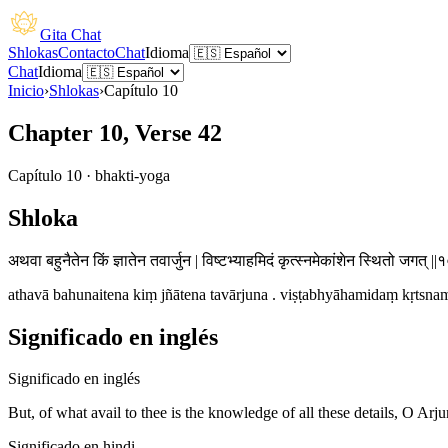
Gita Chat
Shlokas
Contacto
Chat
Idioma
Chat
Idioma
Inicio
›
Shlokas
›
Capítulo
10
Chapter 10, Verse 42
Capítulo
10
·
bhakti-yoga
Shloka
अथवा बहुनैतेन किं ज्ञातेन तवार्जुन | विष्टभ्याहमिदं कृत्स्नमेकांशेन स्थितो जगत् ||
athavā bahunaitena kiṃ jñātena tavārjuna . viṣṭabhyāhamidaṃ kṛtsname
Significado en inglés
Significado en inglés
But, of what avail to thee is the knowledge of all these details, O Arj
Significado en hindi