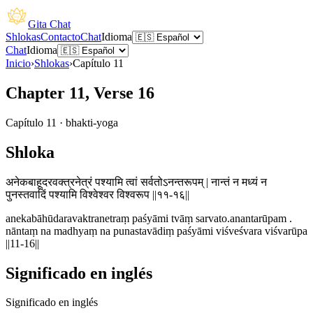
Gita Chat
Shlokas
Contacto
Chat
Idioma
Chat
Idioma
Inicio
›
Shlokas
›
Capítulo
11
Chapter 11, Verse 16
Capítulo
11
·
bhakti-yoga
Shloka
अनेकबाहूदरवक्त्रनेत्रं पश्यामि त्वां सर्वतोऽनन्तरूपम् | नान्तं न मध्यं न
पुनस्तवादिं पश्यामि विश्वेश्वर विश्वरूप ||११-१६||
anekabāhūdaravaktranetraṃ paśyāmi tvāṃ sarvato.anantarūpam .
nāntaṃ na madhyaṃ na punastavādiṃ paśyāmi viśveśvara viśvarūpa
||11-16||
Significado en inglés
Significado en inglés