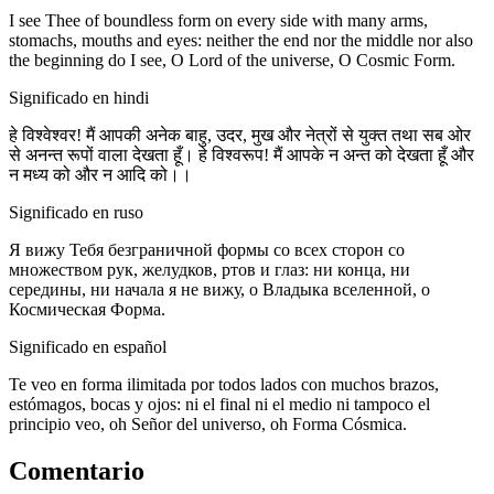
I see Thee of boundless form on every side with many arms,
stomachs, mouths and eyes: neither the end nor the middle nor also
the beginning do I see, O Lord of the universe, O Cosmic Form.
Significado en hindi
हे विश्वेश्वर! मैं आपकी अनेक बाहु, उदर, मुख और नेत्रों से युक्त तथा सब ओर
से अनन्त रूपों वाला देखता हूँ। हे विश्वरूप! मैं आपके न अन्त को देखता हूँ और
न मध्य को और न आदि को।।
Significado en ruso
Я вижу Тебя безграничной формы со всех сторон со
множеством рук, желудков, ртов и глаз: ни конца, ни
середины, ни начала я не вижу, о Владыка вселенной, о
Космическая Форма.
Significado en español
Te veo en forma ilimitada por todos lados con muchos brazos,
estómagos, bocas y ojos: ni el final ni el medio ni tampoco el
principio veo, oh Señor del universo, oh Forma Cósmica.
Comentario