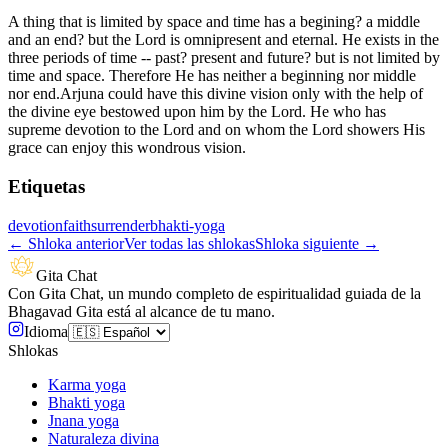
A thing that is limited by space and time has a begining? a middle
and an end? but the Lord is omnipresent and eternal. He exists in the
three periods of time -- past? present and future? but is not limited by
time and space. Therefore He has neither a beginning nor middle
nor end.Arjuna could have this divine vision only with the help of
the divine eye bestowed upon him by the Lord. He who has
supreme devotion to the Lord and on whom the Lord showers His
grace can enjoy this wondrous vision.
Etiquetas
devotion
faith
surrender
bhakti-yoga
←
Shloka anterior
Ver todas las shlokas
Shloka siguiente
→
Gita Chat
Con Gita Chat, un mundo completo de espiritualidad guiada de la
Bhagavad Gita está al alcance de tu mano.
Idioma
Shlokas
Karma yoga
Bhakti yoga
Jnana yoga
Naturaleza divina