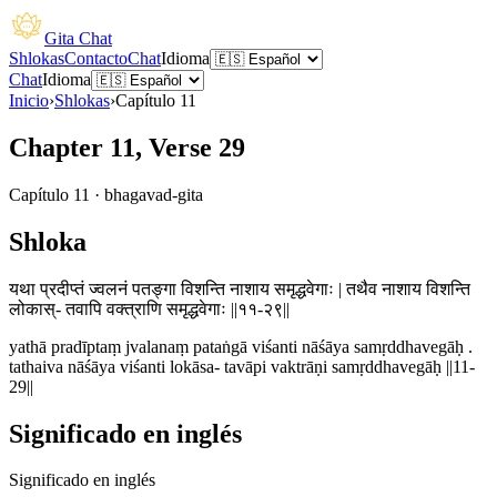
Gita Chat
Shlokas
Contacto
Chat
Idioma
Chat
Idioma
Inicio
›
Shlokas
›
Capítulo
11
Chapter 11, Verse 29
Capítulo
11
·
bhagavad-gita
Shloka
यथा प्रदीप्तं ज्वलनं पतङ्गा विशन्ति नाशाय समृद्धवेगाः | तथैव नाशाय विशन्ति
लोकास्- तवापि वक्त्राणि समृद्धवेगाः ||११-२९||
yathā pradīptaṃ jvalanaṃ pataṅgā viśanti nāśāya samṛddhavegāḥ .
tathaiva nāśāya viśanti lokāsa- tavāpi vaktrāṇi samṛddhavegāḥ ||11-
29||
Significado en inglés
Significado en inglés