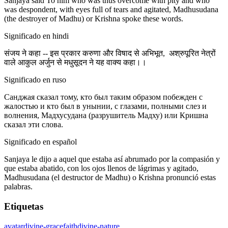
Sanjaya said To him who was thus overcome with pity and who
was despondent, with eyes full of tears and agitated, Madhusudana
(the destroyer of Madhu) or Krishna spoke these words.
Significado en hindi
संजय ने कहा -- इस प्रकार करुणा और विषाद से अभिभूत, अश्रुपूरित नेत्रों
वाले आकुल अर्जुन से मधुसूदन ने यह वाक्य कहा।।
Significado en ruso
Санджая сказал тому, кто был таким образом побежден с
жалостью и кто был в унынии, с глазами, полными слез и
волнения, Мадхусудана (разрушитель Мадху) или Кришна
сказал эти слова.
Significado en español
Sanjaya le dijo a aquel que estaba así abrumado por la compasión y
que estaba abatido, con los ojos llenos de lágrimas y agitado,
Madhusudana (el destructor de Madhu) o Krishna pronunció estas
palabras.
Etiquetas
avatar
divine-grace
faith
divine-nature