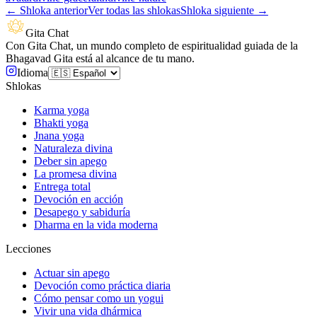
←
Shloka anterior
Ver todas las shlokas
Shloka siguiente
→
Gita Chat
Con Gita Chat, un mundo completo de espiritualidad guiada de la
Bhagavad Gita está al alcance de tu mano.
Idioma
Shlokas
Karma yoga
Bhakti yoga
Jnana yoga
Naturaleza divina
Deber sin apego
La promesa divina
Entrega total
Devoción en acción
Desapego y sabiduría
Dharma en la vida moderna
Lecciones
Actuar sin apego
Devoción como práctica diaria
Cómo pensar como un yogui
Vivir una vida dhármica