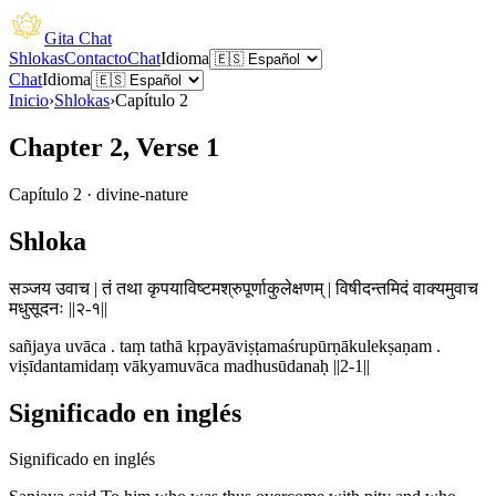
Gita Chat
Shlokas
Contacto
Chat
Idioma
Chat
Idioma
Inicio
›
Shlokas
›
Capítulo
2
Chapter 2, Verse 1
Capítulo
2
·
divine-nature
Shloka
सञ्जय उवाच | तं तथा कृपयाविष्टमश्रुपूर्णाकुलेक्षणम् | विषीदन्तमिदं वाक्यमुवाच
मधुसूदनः ||२-१||
sañjaya uvāca . taṃ tathā kṛpayāviṣṭamaśrupūrṇākulekṣaṇam .
viṣīdantamidaṃ vākyamuvāca madhusūdanaḥ ||2-1||
Significado en inglés
Significado en inglés