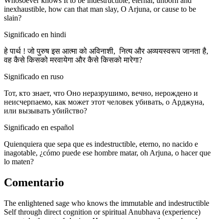
Whosoever knows It to be indestructible, eternal, unborn and
inexhaustible, how can that man slay, O Arjuna, or cause to be
slain?
Significado en hindi
हे पार्थ ! जो पुरुष इस आत्मा को अविनाशी, नित्य और अव्ययस्वरूप जानता है,
वह कैसे किसको मरवायेगा और कैसे किसको मारेगा?
Significado en ruso
Тот, кто знает, что Оно неразрушимо, вечно, нерождено и
неисчерпаемо, как может этот человек убивать, о Арджуна,
или вызывать убийство?
Significado en español
Quienquiera que sepa que es indestructible, eterno, no nacido e
inagotable, ¿cómo puede ese hombre matar, oh Arjuna, o hacer que
lo maten?
Comentario
The enlightened sage who knows the immutable and indestructible
Self through direct cognition or spiritual Anubhava (experience)