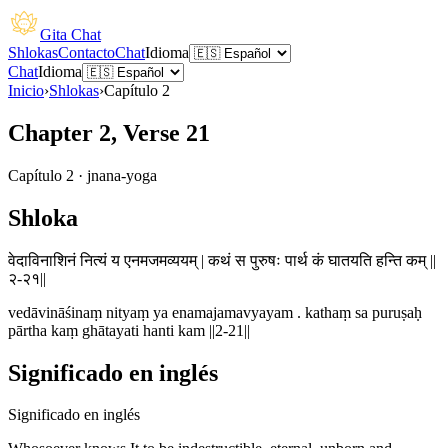
Gita Chat
Shlokas
Contacto
Chat
Idioma
Chat
Idioma
Inicio
›
Shlokas
›
Capítulo
2
Chapter 2, Verse 21
Capítulo
2
·
jnana-yoga
Shloka
वेदाविनाशिनं नित्यं य एनमजमव्ययम् | कथं स पुरुषः पार्थ कं घातयति हन्ति कम् ||
२-२१||
vedāvināśinaṃ nityaṃ ya enamajamavyayam . kathaṃ sa puruṣaḥ
pārtha kaṃ ghātayati hanti kam ||2-21||
Significado en inglés
Significado en inglés