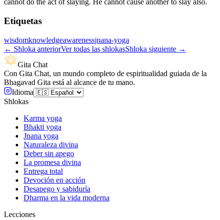
cannot do the act of slaying. He cannot cause another to slay also.
Etiquetas
wisdom
knowledge
awareness
jnana-yoga
←
Shloka anterior
Ver todas las shlokas
Shloka siguiente
→
Gita Chat
Con Gita Chat, un mundo completo de espiritualidad guiada de la
Bhagavad Gita está al alcance de tu mano.
Idioma
Shlokas
Karma yoga
Bhakti yoga
Jnana yoga
Naturaleza divina
Deber sin apego
La promesa divina
Entrega total
Devoción en acción
Desapego y sabiduría
Dharma en la vida moderna
Lecciones