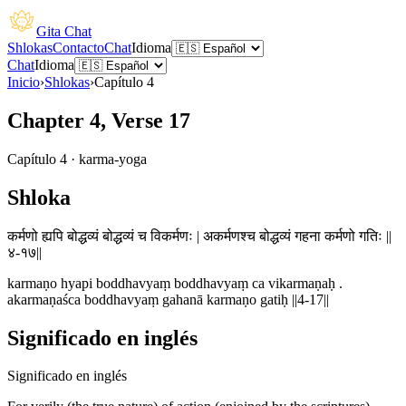
Gita Chat
Shlokas
Contacto
Chat
Idioma
Chat
Idioma
Inicio
›
Shlokas
›
Capítulo
4
Chapter 4, Verse 17
Capítulo
4
·
karma-yoga
Shloka
कर्मणो ह्यपि बोद्धव्यं बोद्धव्यं च विकर्मणः | अकर्मणश्च बोद्धव्यं गहना कर्मणो गतिः ||
४-१७||
karmaṇo hyapi boddhavyaṃ boddhavyaṃ ca vikarmaṇaḥ .
akarmaṇaśca boddhavyaṃ gahanā karmaṇo gatiḥ ||4-17||
Significado en inglés
Significado en inglés