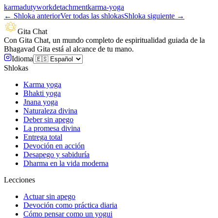
karma
duty
work
detachment
karma-yoga
←
Shloka anterior
Ver todas las shlokas
Shloka siguiente
→
Gita Chat
Con Gita Chat, un mundo completo de espiritualidad guiada de la
Bhagavad Gita está al alcance de tu mano.
Idioma
Shlokas
Karma yoga
Bhakti yoga
Jnana yoga
Naturaleza divina
Deber sin apego
La promesa divina
Entrega total
Devoción en acción
Desapego y sabiduría
Dharma en la vida moderna
Lecciones
Actuar sin apego
Devoción como práctica diaria
Cómo pensar como un yogui