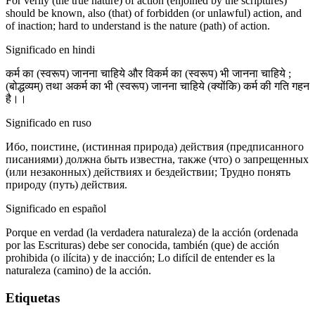
For verily (the true nature) of action (enjoined by the scriptures)
should be known, also (that) of forbidden (or unlawful) action, and
of inaction; hard to understand is the nature (path) of action.
Significado en hindi
कर्म का (स्वरूप) जानना चाहिये और विकर्म का (स्वरूप) भी जानना चाहिये ;
(बोद्धव्यम्) तथा अकर्म का भी (स्वरूप) जानना चाहिये (क्योंकि) कर्म की गति गहन
है।।
Significado en ruso
Ибо, поистине, (истинная природа) действия (предписанного
писаниями) должна быть известна, также (что) о запрещенных
(или незаконных) действиях и бездействии; Трудно понять
природу (путь) действия.
Significado en español
Porque en verdad (la verdadera naturaleza) de la acción (ordenada
por las Escrituras) debe ser conocida, también (que) de acción
prohibida (o ilícita) y de inacción; Lo difícil de entender es la
naturaleza (camino) de la acción.
Etiquetas