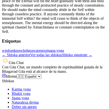
peace of the Eternal will fill the heart gradually with thrill and bliss
through the constant and protracted practice of steady conentration.
He should make the mind constantly abide in the Self within
through ceaseless practice. If anyone constantly thinks of the
immortal Self within? the mind will cease to think of the objects of
sensepleasure. The mental energy should be directed along the
spiritual channel by Atmachintana or constant contemplation on the
Self.
Etiquetas
wisdom
knowledge
awareness
jnana-yoga
←
Shloka anterior
Ver todas las shlokas
Shloka siguiente
→
Gita Chat
Con Gita Chat, un mundo completo de espiritualidad guiada de la
Bhagavad Gita está al alcance de tu mano.
Idioma
Shlokas
Karma yoga
Bhakti yoga
Jnana yoga
Naturaleza divina
Deber sin apego