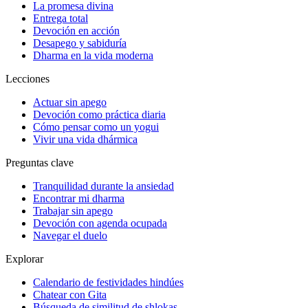
La promesa divina
Entrega total
Devoción en acción
Desapego y sabiduría
Dharma en la vida moderna
Lecciones
Actuar sin apego
Devoción como práctica diaria
Cómo pensar como un yogui
Vivir una vida dhármica
Preguntas clave
Tranquilidad durante la ansiedad
Encontrar mi dharma
Trabajar sin apego
Devoción con agenda ocupada
Navegar el duelo
Explorar
Calendario de festividades hindúes
Chatear con Gita
Búsqueda de similitud de shlokas