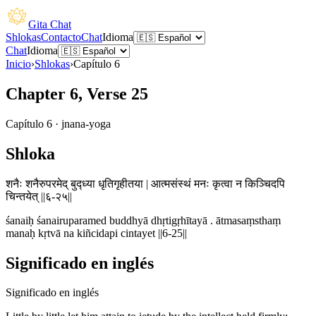
Gita Chat
Shlokas
Contacto
Chat
Idioma
Chat
Idioma
Inicio
›
Shlokas
›
Capítulo
6
Chapter 6, Verse 25
Capítulo
6
·
jnana-yoga
Shloka
शनैः शनैरुपरमेद् बुद्ध्या धृतिगृहीतया | आत्मसंस्थं मनः कृत्वा न किञ्चिदपि
चिन्तयेत् ||६-२५||
śanaiḥ śanairuparamed buddhyā dhṛtigṛhītayā . ātmasaṃsthaṃ
manaḥ kṛtvā na kiñcidapi cintayet ||6-25||
Significado en inglés
Significado en inglés