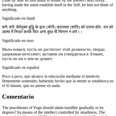
Little by little let him attain to ietude by the intellect held firmly;
having made the mind establish itself in the Self, let him not think of
anything.
Significado en hindi
शनै: शनै: धैर्ययुक्त बुद्धि के द्वारा (योगी) उपरामता (शांति) को प्राप्त होवे; मन को
आत्मा में स्थित करके फिर अन्य कुछ भी चिन्तन न करे।।
Significado en ruso
Мало-помалу пусть он достигнет этой должности, твердо
удерживая интеллект; заставив ум утвердиться в Атмане,
пусть он ни о чем не думает.
Significado en español
Poco a poco, que alcance la educación mediante el intelecto
firmemente sostenido; habiendo hecho que la mente se establezca en
el Sí mismo, que no piense en nada.
Comentario
The practitioner of Yoga should attain tranillity gradually or by
degrees? by,means of the intellect controlled by steadiness. The