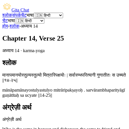
Gita Chat
श्लोक
संपर्क
चैट
भाषा
चैट
भाषा
होम
›
श्लोक
›
अध्याय
14
Chapter 14, Verse 25
अध्याय
14
·
karma-yoga
श्लोक
मानापमानयोस्तुल्यस्तुल्यो मित्रारिपक्षयोः | सर्वारम्भपरित्यागी गुणातीतः स उच्यते
||१४-२५||
mānāpamānayostulyastulyo mitrāripakṣayoḥ . sarvārambhaparityāgī
guṇātītaḥ sa ucyate ||14-25||
अंग्रेज़ी अर्थ
अंग्रेज़ी अर्थ