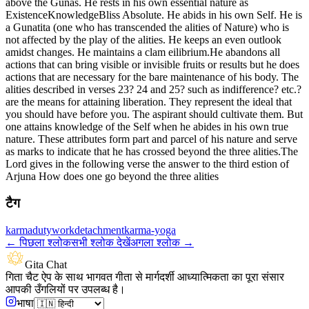
above the Gunas. He rests in his own essential nature as
ExistenceKnowledgeBliss Absolute. He abids in his own Self. He is
a Gunatita (one who has transcended the alities of Nature) who is
not affected by the play of the alities. He keeps an even outlook
amidst changes. He maintains a clam eilibrium.He abandons all
actions that can bring visible or invisible fruits or results but he does
actions that are necessary for the bare maintenance of his body. The
alities described in verses 23? 24 and 25? such as indifference? etc.?
are the means for attaining liberation. They represent the ideal that
you should have before you. The aspirant should cultivate them. But
one attains knowledge of the Self when he abides in his own true
nature. These attributes form part and parcel of his nature and serve
as marks to indicate that he has crossed beyond the three alities.The
Lord gives in the following verse the answer to the third estion of
Arjuna How does one go beyond the three alities
टैग
karma
duty
work
detachment
karma-yoga
←
पिछला श्लोक
सभी श्लोक देखें
अगला श्लोक
→
Gita Chat
गिता चैट ऐप के साथ भागवत गीता से मार्गदर्शी आध्यात्मिकता का पूरा संसार
आपकी उँगलियों पर उपलब्ध है।
भाषा