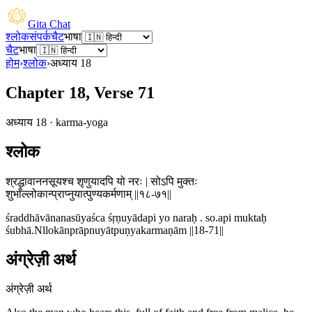
Gita Chat
श्लोक
संपर्क
चैट
भाषा
चैट
भाषा
होम
›
श्लोक
›
अध्याय
18
Chapter 18, Verse 71
अध्याय
18
·
karma-yoga
श्लोक
श्रद्धावाननसूयश्च शृणुयादपि यो नरः | सोऽपि मुक्तः
शुभाँल्लोकान्प्राप्नुयात्पुण्यकर्मणाम् ||१८-७१||
śraddhāvānanasūyaśca śṛṇuyādapi yo naraḥ . so.api muktaḥ
śubhā.Nllokānprāpnuyātpuṇyakarmaṇām ||18-71||
अंग्रेज़ी अर्थ
अंग्रेज़ी अर्थ