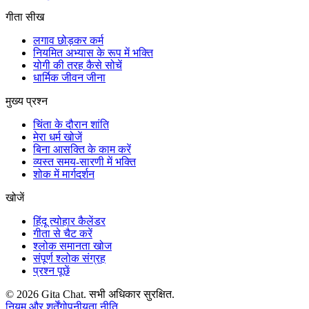
गीता सीख
लगाव छोड़कर कर्म
नियमित अभ्यास के रूप में भक्ति
योगी की तरह कैसे सोचें
धार्मिक जीवन जीना
मुख्य प्रश्न
चिंता के दौरान शांति
मेरा धर्म खोजें
बिना आसक्ति के काम करें
व्यस्त समय-सारणी में भक्ति
शोक में मार्गदर्शन
खोजें
हिंदू त्योहार कैलेंडर
गीता से चैट करें
श्लोक समानता खोज
संपूर्ण श्लोक संग्रह
प्रश्न पूछें
©
2026
Gita Chat.
सभी अधिकार सुरक्षित
.
नियम और शर्तें
गोपनीयता नीति