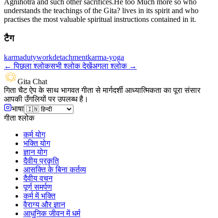
Agnihotra and such other sacrifices.He too Much more so who
understands the teachings of the Gita? lives in its spirit and who
practises the most valuable spiritual instructions contained in it.
टैग
karma
duty
work
detachment
karma-yoga
←
पिछला श्लोक
सभी श्लोक देखें
अगला श्लोक
→
Gita Chat
गिता चैट ऐप के साथ भागवत गीता से मार्गदर्शी आध्यात्मिकता का पूरा संसार
आपकी उँगलियों पर उपलब्ध है।
भाषा
गीता श्लोक
कर्म योग
भक्ति योग
ज्ञान योग
दैवीय प्रकृति
आसक्ति के बिना कर्तव्य
दैवीय वचन
पूर्ण समर्पण
कर्म में भक्ति
वैराग्य और ज्ञान
आधुनिक जीवन में धर्म