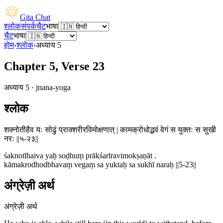
Gita Chat
श्लोक
संपर्क
चैट
भाषा
चैट
भाषा
होम
›
श्लोक
›
अध्याय
5
Chapter 5, Verse 23
अध्याय
5
·
jnana-yoga
श्लोक
शक्नोतीहैव यः सोढुं प्राक्शरीरविमोक्षणात् | कामक्रोधोद्भवं वेगं स युक्तः स सुखी
नरः ||५-२३||
śaknotīhaiva yaḥ soḍhuṃ prākśarīravimokṣaṇāt .
kāmakrodhodbhavaṃ vegaṃ sa yuktaḥ sa sukhī naraḥ ||5-23||
अंग्रेज़ी अर्थ
अंग्रेज़ी अर्थ