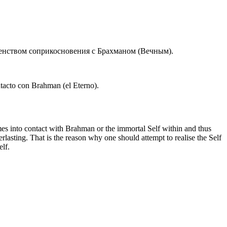
женством соприкосновения с Брахманом (Вечным).
ontacto con Brahman (el Eterno).
mes into contact with Brahman or the immortal Self within and thus
rlasting. That is the reason why one should attempt to realise the Self
lf.