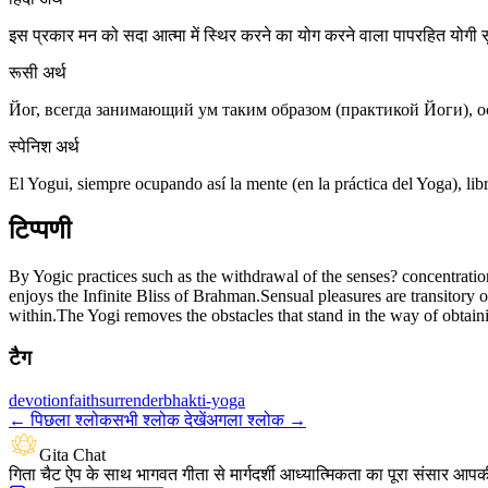
इस प्रकार मन को सदा आत्मा में स्थिर करने का योग करने वाला पापरहित योगी सुख
रूसी अर्थ
Йог, всегда занимающий ум таким образом (практикой Йоги), 
स्पेनिश अर्थ
El Yogui, siempre ocupando así la mente (en la práctica del Yoga), lib
टिप्पणी
By Yogic practices such as the withdrawal of the senses? concentratio
enjoys the Infinite Bliss of Brahman.Sensual pleasures are transitory o
within.The Yogi removes the obstacles that stand in the way of obtain
टैग
devotion
faith
surrender
bhakti-yoga
←
पिछला श्लोक
सभी श्लोक देखें
अगला श्लोक
→
Gita Chat
गिता चैट ऐप के साथ भागवत गीता से मार्गदर्शी आध्यात्मिकता का पूरा संसार आपक