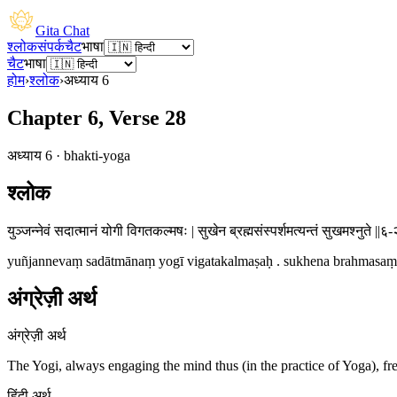
Gita Chat
श्लोक
संपर्क
चैट
भाषा
चैट
भाषा
होम
›
श्लोक
›
अध्याय
6
Chapter 6, Verse 28
अध्याय
6
·
bhakti-yoga
श्लोक
युञ्जन्नेवं सदात्मानं योगी विगतकल्मषः | सुखेन ब्रह्मसंस्पर्शमत्यन्तं सुखमश्नुते ||६-
yuñjannevaṃ sadātmānaṃ yogī vigatakalmaṣaḥ . sukhena brahmasaṃs
अंग्रेज़ी अर्थ
अंग्रेज़ी अर्थ
The Yogi, always engaging the mind thus (in the practice of Yoga), free
हिंदी अर्थ