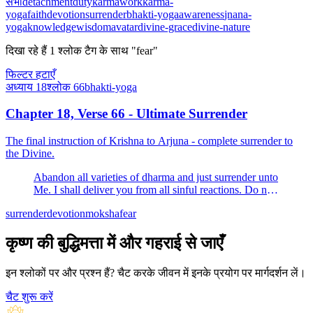
सभी
detachment
duty
karma
work
karma-
yoga
faith
devotion
surrender
bhakti-yoga
awareness
jnana-
yoga
knowledge
wisdom
avatar
divine-grace
divine-nature
दिखा रहे हैं
1
श्लोक
टैग के साथ "fear"
फिल्टर हटाएँ
अध्याय
18
श्लोक
66
bhakti-yoga
Chapter 18, Verse 66 - Ultimate Surrender
The final instruction of Krishna to Arjuna - complete surrender to
the Divine.
Abandon all varieties of dharma and just surrender unto
Me. I shall deliver you from all sinful reactions. Do not
fear.
surrender
devotion
moksha
fear
कृष्ण की बुद्धिमत्ता में और गहराई से जाएँ
इन श्लोकों पर और प्रश्न हैं? चैट करके जीवन में इनके प्रयोग पर मार्गदर्शन लें।
चैट शुरू करें