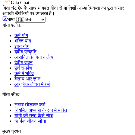
Gita Chat
गिता चैट ऐप के साथ भागवत गीता से मार्गदर्शी आध्यात्मिकता का पूरा संसार
आपकी उँगलियों पर उपलब्ध है।
भाषा
गीता श्लोक
कर्म योग
भक्ति योग
ज्ञान योग
दैवीय प्रकृति
आसक्ति के बिना कर्तव्य
दैवीय वचन
पूर्ण समर्पण
कर्म में भक्ति
वैराग्य और ज्ञान
आधुनिक जीवन में धर्म
गीता सीख
लगाव छोड़कर कर्म
नियमित अभ्यास के रूप में भक्ति
योगी की तरह कैसे सोचें
धार्मिक जीवन जीना
मुख्य प्रश्न