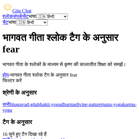
Gita Chat
श्लोक
संपर्क
चैट
भाषा
चैट
भाषा
भागवत गीता श्लोक टैग के अनुसार
fear
भागवत गीता के श्लोकों के माध्यम से कृष्ण की कालातीत शिक्षा को समझें।
होम
›
भागवत गीता श्लोक टैग के अनुसार fear
फिल्टर करें
श्रेणी के अनुसार
सभी
bhagavad-gita
bhakti-yoga
dharma
divine-nature
jnana-yoga
karma-
yoga
टैग के अनुसार
16 चुने हुए टैग दिखा रहे हैं