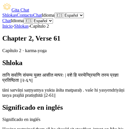
Gita Chat
Shlokas
Contacto
Chat
Idioma
Chat
Idioma
Inicio
›
Shlokas
›
Capítulo
2
Chapter 2, Verse 61
Capítulo
2
·
karma-yoga
Shloka
तानि सर्वाणि संयम्य युक्त आसीत मत्परः | वशे हि यस्येन्द्रियाणि तस्य प्रज्ञा
प्रतिष्ठिता ||२-६१||
tāni sarvāṇi saṃyamya yukta āsīta matparaḥ . vaśe hi yasyendriyāṇi
tasya prajñā pratiṣṭhitā ||2-61||
Significado en inglés
Significado en inglés