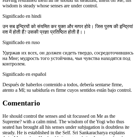
Having restrained them all he should sit steadfast, intent on Me; his
wisdom is steady whose senses are under control.
Significado en hindi
उन सब इन्द्रियों को संयमित कर युक्त और मत्पर होवे। जिस पुरुष की इन्द्रियां
वश में होती हैं? उसकी प्रज्ञा प्रतिष्ठित होती है।।
Significado en ruso
Удержав их всех, он должен сидеть твердо, сосредоточившись
на Мне; мудрость того устойчива, чьи чувства находятся под
контролем.
Significado en español
Después de haberlos contenido a todos, debería sentarse firme,
atento a Mí; su sabiduría es firme cuyos sentidos están bajo control.
Comentario
He should control the senses and sit focussed on Me as the
Supreme? with a calm mind. The wisdom of the Yogi who thus
seated has brought all his senses under subjugation is doubtless ite
steady. He is established in the Self. Sri Sankaracharya explains