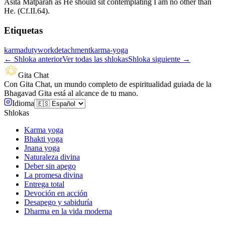
Asita Matparah as He should sit contemplating I am no other than
He. (Cf.II.64).
Etiquetas
karma
duty
work
detachment
karma-yoga
←
Shloka anterior
Ver todas las shlokas
Shloka siguiente
→
Gita Chat
Con Gita Chat, un mundo completo de espiritualidad guiada de la
Bhagavad Gita está al alcance de tu mano.
Idioma
Shlokas
Karma yoga
Bhakti yoga
Jnana yoga
Naturaleza divina
Deber sin apego
La promesa divina
Entrega total
Devoción en acción
Desapego y sabiduría
Dharma en la vida moderna