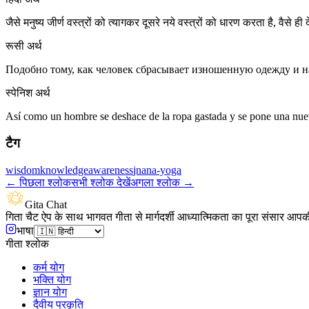
जैसे मनुष्य जीर्ण वस्त्रों को त्यागकर दूसरे नये वस्त्रों को धारण करता है, वैसे ही
रूसी अर्थ
Подобно тому, как человек сбрасывает изношенную одежду и на
स्पेनिश अर्थ
Así como un hombre se deshace de la ropa gastada y se pone una nuev
टैग
wisdom
knowledge
awareness
jnana-yoga
←
पिछला श्लोक
सभी श्लोक देखें
अगला श्लोक
→
Gita Chat
गिता चैट ऐप के साथ भागवत गीता से मार्गदर्शी आध्यात्मिकता का पूरा संसार आपक
भाषा
गीता श्लोक
कर्म योग
भक्ति योग
ज्ञान योग
दैवीय प्रकृति