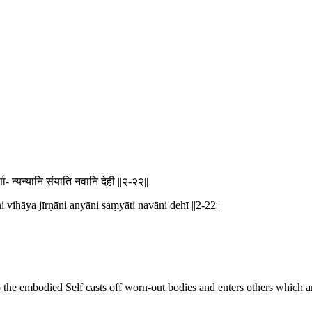
- न्यन्यानि संयाति नवानि देही ||२-२२||
i vihāya jīrṇāni anyāni saṃyāti navāni dehī ||2-22||
o the embodied Self casts off worn-out bodies and enters others which a