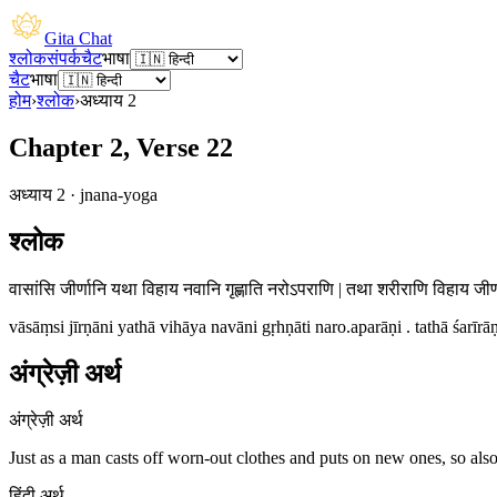
Gita Chat
श्लोक
संपर्क
चैट
भाषा
चैट
भाषा
होम
›
श्लोक
›
अध्याय
2
Chapter 2, Verse 22
अध्याय
2
·
jnana-yoga
श्लोक
वासांसि जीर्णानि यथा विहाय नवानि गृह्णाति नरोऽपराणि | तथा शरीराणि विहाय जीर्णा
vāsāṃsi jīrṇāni yathā vihāya navāni gṛhṇāti naro.aparāṇi . tathā śarīrāṇ
अंग्रेज़ी अर्थ
अंग्रेज़ी अर्थ
Just as a man casts off worn-out clothes and puts on new ones, so als
हिंदी अर्थ