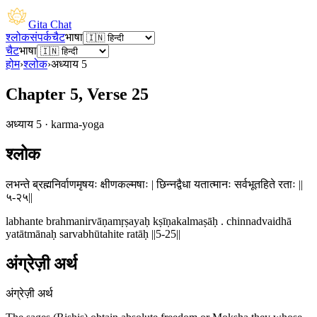
Gita Chat
श्लोक
संपर्क
चैट
भाषा
चैट
भाषा
होम
›
श्लोक
›
अध्याय
5
Chapter 5, Verse 25
अध्याय
5
·
karma-yoga
श्लोक
लभन्ते ब्रह्मनिर्वाणमृषयः क्षीणकल्मषाः | छिन्नद्वैधा यतात्मानः सर्वभूतहिते रताः ||
५-२५||
labhante brahmanirvāṇamṛṣayaḥ kṣīṇakalmaṣāḥ . chinnadvaidhā
yatātmānaḥ sarvabhūtahite ratāḥ ||5-25||
अंग्रेज़ी अर्थ
अंग्रेज़ी अर्थ