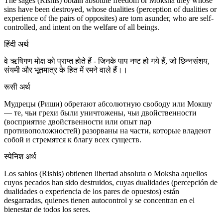
The sages (Rishis) obtain absolute freedom or Moksha they whose
sins have been destroyed, whose dualities (perception of dualities or
experience of the pairs of opposites) are torn asunder, who are self-
controlled, and intent on the welfare of all beings.
हिंदी अर्थ
वे ऋषिगण मोक्ष को प्राप्त होते हैं - जिनके पाप नष्ट हो गये हैं, जो छिन्नसंशय,
संयमी और भूतमात्र के हित में रमने वाले हैं।।
रूसी अर्थ
Мудрецы (Риши) обретают абсолютную свободу или Мокшу
— те, чьи грехи были уничтожены, чьи двойственности
(восприятие двойственности или опыт пар
противоположностей) разорваны на части, которые владеют
собой и стремятся к благу всех существ.
स्पेनिश अर्थ
Los sabios (Rishis) obtienen libertad absoluta o Moksha aquellos
cuyos pecados han sido destruidos, cuyas dualidades (percepción de
dualidades o experiencia de los pares de opuestos) están
desgarradas, quienes tienen autocontrol y se concentran en el
bienestar de todos los seres.