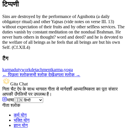
टिप्पणी
Sins are destroyed by the performance of Agnihotra (a daily
obligatoyr ritual) and other Yajnas (vide notes on verse III. 13)
without expectation of their fruits and by other selfless services. The
duties vanish by constant meditation on the nondual Brahman. He
never hurts others in thought? word and deed? and he is devoted to
the welfare of all beings as he feels that all beings are but his own
Self. (Cf.XII.4)
टैग
karma
duty
work
detachment
karma-yoga
←
पिछला श्लोक
सभी श्लोक देखें
अगला श्लोक
→
Gita Chat
गिता चैट ऐप के साथ भागवत गीता से मार्गदर्शी आध्यात्मिकता का पूरा संसार
आपकी उँगलियों पर उपलब्ध है।
भाषा
गीता श्लोक
कर्म योग
भक्ति योग
ज्ञान योग