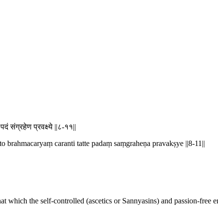
दं संग्रहेण प्रवक्ष्ये ||८-११||
to brahmacaryaṃ caranti tatte padaṃ saṃgraheṇa pravakṣye ||8-11||
hich the self-controlled (ascetics or Sannyasins) and passion-free enter