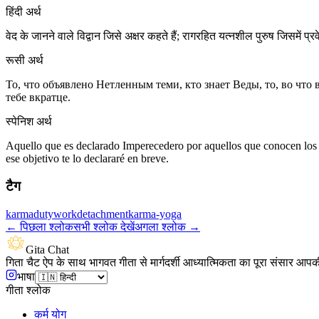
हिंदी अर्थ
वेद के जानने वाले विद्वान जिसे अक्षर कहते हैं; रागरहित यत्नशील पुरुष जिसमें प्रवे
रूसी अर्थ
То, что объявлено Нетленным теми, кто знает Веды, то, во что 
тебе вкратце.
स्पेनिश अर्थ
Aquello que es declarado Imperecedero por aquellos que conocen los Ve
ese objetivo te lo declararé en breve.
टैग
karma
duty
work
detachment
karma-yoga
←
पिछला श्लोक
सभी श्लोक देखें
अगला श्लोक
→
Gita Chat
गिता चैट ऐप के साथ भागवत गीता से मार्गदर्शी आध्यात्मिकता का पूरा संसार आपक
भाषा
गीता श्लोक
कर्म योग