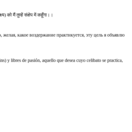
ो मैं तुम्हें संक्षेप में कहूँगा।।
, желая, какое воздержание практикуется, эту цель я объявлю
) y libres de pasión, aquello que desea cuyo celibato se practica,