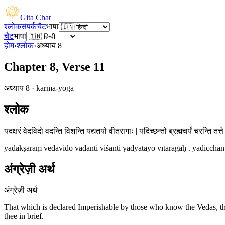
Gita Chat
श्लोक
संपर्क
चैट
भाषा
चैट
भाषा
होम
›
श्लोक
›
अध्याय
8
Chapter 8, Verse 11
अध्याय
8
·
karma-yoga
श्लोक
यदक्षरं वेदविदो वदन्ति विशन्ति यद्यतयो वीतरागाः | यदिच्छन्तो ब्रह्मचर्यं चरन्ति तत्ते प
yadakṣaraṃ vedavido vadanti viśanti yadyatayo vītarāgāḥ . yadicchan
अंग्रेज़ी अर्थ
अंग्रेज़ी अर्थ
That which is declared Imperishable by those who know the Vedas, that w
thee in brief.