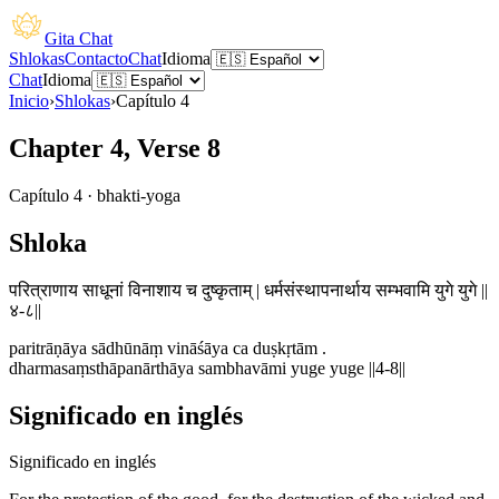
Gita Chat
Shlokas
Contacto
Chat
Idioma
Chat
Idioma
Inicio
›
Shlokas
›
Capítulo
4
Chapter 4, Verse 8
Capítulo
4
·
bhakti-yoga
Shloka
परित्राणाय साधूनां विनाशाय च दुष्कृताम् | धर्मसंस्थापनार्थाय सम्भवामि युगे युगे ||
४-८||
paritrāṇāya sādhūnāṃ vināśāya ca duṣkṛtām .
dharmasaṃsthāpanārthāya sambhavāmi yuge yuge ||4-8||
Significado en inglés
Significado en inglés