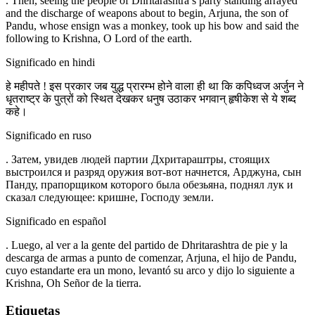
. Then, seeing the people of Dhritarashtra’s party standing arrayed
and the discharge of weapons about to begin, Arjuna, the son of
Pandu, whose ensign was a monkey, took up his bow and said the
following to Krishna, O Lord of the earth.
Significado en hindi
हे महीपते ! इस प्रकार जब युद्ध प्रारम्भ होने वाला ही था कि कपिध्वज अर्जुन ने
धृतराष्ट्र के पुत्रों को स्थित देखकर धनुष उठाकर भगवान् हृषीकेश से ये शब्द
कहे।
Significado en ruso
. Затем, увидев людей партии Дхритараштры, стоящих
выстроился и разряд оружия вот-вот начнется, Арджуна, сын
Панду, прапорщиком которого была обезьяна, поднял лук и
сказал следующее: кришне, Господу земли.
Significado en español
. Luego, al ver a la gente del partido de Dhritarashtra de pie y la
descarga de armas a punto de comenzar, Arjuna, el hijo de Pandu,
cuyo estandarte era un mono, levantó su arco y dijo lo siguiente a
Krishna, Oh Señor de la tierra.
Etiquetas