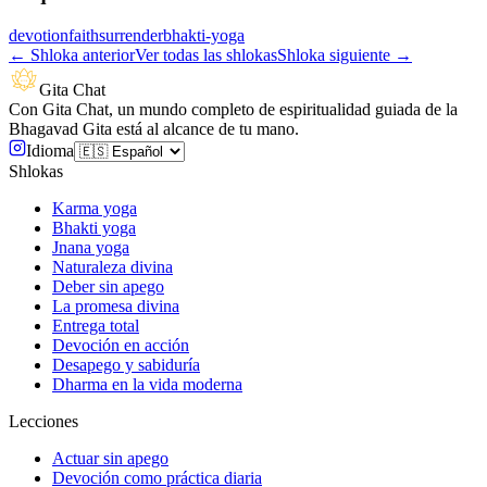
devotion
faith
surrender
bhakti-yoga
←
Shloka anterior
Ver todas las shlokas
Shloka siguiente
→
Gita Chat
Con Gita Chat, un mundo completo de espiritualidad guiada de la
Bhagavad Gita está al alcance de tu mano.
Idioma
Shlokas
Karma yoga
Bhakti yoga
Jnana yoga
Naturaleza divina
Deber sin apego
La promesa divina
Entrega total
Devoción en acción
Desapego y sabiduría
Dharma en la vida moderna
Lecciones
Actuar sin apego
Devoción como práctica diaria