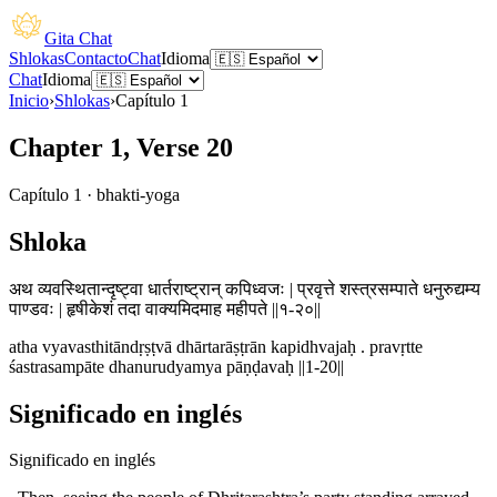
Gita Chat
Shlokas
Contacto
Chat
Idioma
Chat
Idioma
Inicio
›
Shlokas
›
Capítulo
1
Chapter 1, Verse 20
Capítulo
1
·
bhakti-yoga
Shloka
अथ व्यवस्थितान्दृष्ट्वा धार्तराष्ट्रान् कपिध्वजः | प्रवृत्ते शस्त्रसम्पाते धनुरुद्यम्य
पाण्डवः | हृषीकेशं तदा वाक्यमिदमाह महीपते ||१-२०||
atha vyavasthitāndṛṣṭvā dhārtarāṣṭrān kapidhvajaḥ . pravṛtte
śastrasampāte dhanurudyamya pāṇḍavaḥ ||1-20||
Significado en inglés
Significado en inglés