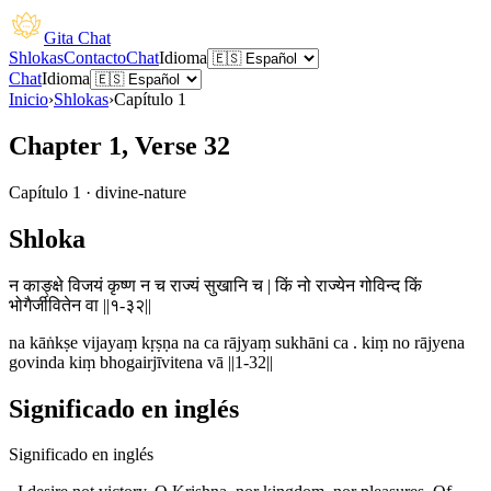
Gita Chat
Shlokas
Contacto
Chat
Idioma
Chat
Idioma
Inicio
›
Shlokas
›
Capítulo
1
Chapter 1, Verse 32
Capítulo
1
·
divine-nature
Shloka
न काङ्क्षे विजयं कृष्ण न च राज्यं सुखानि च | किं नो राज्येन गोविन्द किं
भोगैर्जीवितेन वा ||१-३२||
na kāṅkṣe vijayaṃ kṛṣṇa na ca rājyaṃ sukhāni ca . kiṃ no rājyena
govinda kiṃ bhogairjīvitena vā ||1-32||
Significado en inglés
Significado en inglés