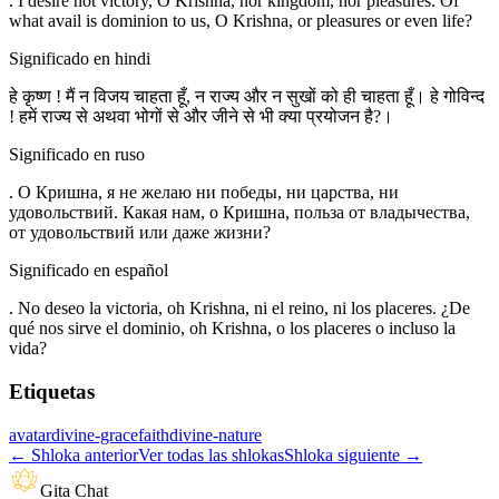
. I desire not victory, O Krishna, nor kingdom, nor pleasures. Of
what avail is dominion to us, O Krishna, or pleasures or even life?
Significado en hindi
हे कृष्ण ! मैं न विजय चाहता हूँ, न राज्य और न सुखों को ही चाहता हूँ। हे गोविन्द
! हमें राज्य से अथवा भोगों से और जीने से भी क्या प्रयोजन है?।
Significado en ruso
. О Кришна, я не желаю ни победы, ни царства, ни
удовольствий. Какая нам, о Кришна, польза от владычества,
от удовольствий или даже жизни?
Significado en español
. No deseo la victoria, oh Krishna, ni el reino, ni los placeres. ¿De
qué nos sirve el dominio, oh Krishna, o los placeres o incluso la
vida?
Etiquetas
avatar
divine-grace
faith
divine-nature
←
Shloka anterior
Ver todas las shlokas
Shloka siguiente
→
Gita Chat