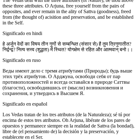
The Vedas deal with the three attributes (of Nature); be thou above
these three attributes. O Arjuna, free yourself from the pairs of
opposites, and ever remain in the ality of Sattva (goodness), freed
from (the thought of) acisition and preservation, and be established
in the Self.
Significado en hindi
हे अर्जुन वेदों का विषय तीन गुणों से सम्बन्धित (संसार से) है तुम त्रिगुणातीत?
निर्द्वन्द्व? नित्य सत्त्व (शुद्धता) में स्थित? योगक्षेम से रहित और आत्मवान् बनो।।
Significado en ruso
Веды имеют дело с тремя атрибутами (Природы); будь выше
этих трёх атрибутов. О Арджуна, освободи себя от пар
противоположностей и всегда оставайся в природе Саттвы
(благости), освободившись от (мысли) возникновения и
сохранения, и утвердись в Высшем Я.
Significado en español
Los Vedas tratan de los tres atributos (de la Naturaleza); sé tú por
encima de estos tres atributos. Oh Arjuna, libérate de los pares de
opuestos y permanece siempre en la realidad de Sattva (la bondad),
libre de (el pensamiento de) la decisión y la preservación, y
establecete en el Ser.