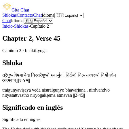
Gita Chat
Shlokas
Contacto
Chat
Idioma
Chat
Idioma
Inicio
›
Shlokas
›
Capítulo
2
Chapter 2, Verse 45
Capítulo
2
·
bhakti-yoga
Shloka
त्रैगुण्यविषया वेदा निस्त्रैगुण्यो भवार्जुन | निर्द्वन्द्वो नित्यसत्त्वस्थो निर्योगक्षेम
आत्मवान् ||२-४५||
traiguṇyaviṣayā vedā nistraiguṇyo bhavārjuna . nirdvandvo
nityasattvastho niryogakṣema ātmavān ||2-45||
Significado en inglés
Significado en inglés