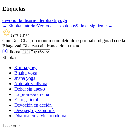
Etiquetas
devotion
faith
surrender
bhakti-yoga
←
Shloka anterior
Ver todas las shlokas
Shloka siguiente
→
Gita Chat
Con Gita Chat, un mundo completo de espiritualidad guiada de la
Bhagavad Gita está al alcance de tu mano.
Idioma
Shlokas
Karma yoga
Bhakti yoga
Jnana yoga
Naturaleza divina
Deber sin apego
La promesa divina
Entrega total
Devoción en acción
Desapego y sabiduría
Dharma en la vida moderna
Lecciones