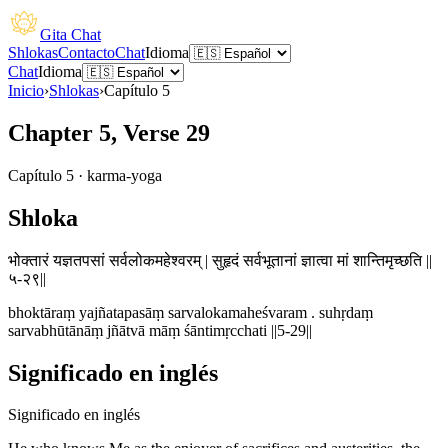
Gita Chat
Shlokas
Contacto
Chat
Idioma
Chat
Idioma
Inicio
›
Shlokas
›
Capítulo
5
Chapter 5, Verse 29
Capítulo
5
·
karma-yoga
Shloka
भोक्तारं यज्ञतपसां सर्वलोकमहेश्वरम् | सुहृदं सर्वभूतानां ज्ञात्वा मां शान्तिमृच्छति ||
५-२९||
bhoktāraṃ yajñatapasāṃ sarvalokamaheśvaram . suhṛdaṃ
sarvabhūtānāṃ jñātvā māṃ śāntimṛcchati ||5-29||
Significado en inglés
Significado en inglés