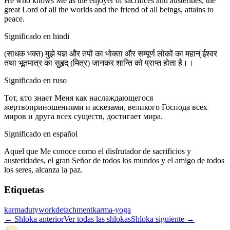
He who knows Me as the enjoyer of sacrifices and austerities, the
great Lord of all the worlds and the friend of all beings, attains to
peace.
Significado en hindi
(साधक भक्त) मुझे यज्ञ और तपों का भोक्ता और सम्पूर्ण लोकों का महान् ईश्वर
तथा भूतमात्र का सुहृद् (मित्र) जानकर शान्ति को प्राप्त होता है।।
Significado en ruso
Тот, кто знает Меня как наслаждающегося
жертвоприношениями и аскезами, великого Господа всех
миров и друга всех существ, достигает мира.
Significado en español
Aquel que Me conoce como el disfrutador de sacrificios y
austeridades, el gran Señor de todos los mundos y el amigo de todos
los seres, alcanza la paz.
Etiquetas
karma
duty
work
detachment
karma-yoga
←
Shloka anterior
Ver todas las shlokas
Shloka siguiente
→